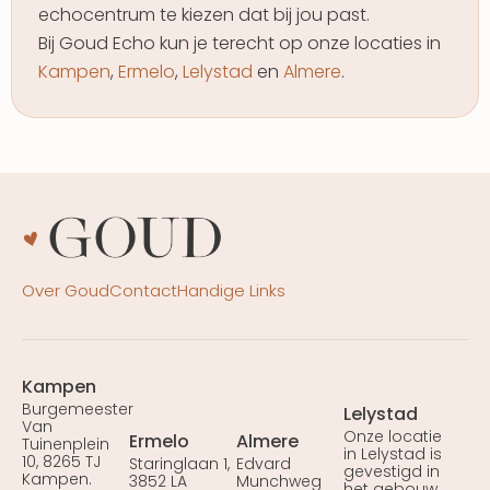
echocentrum te kiezen dat bij jou past.
Bij Goud Echo kun je terecht op onze locaties in
Kampen
,
Ermelo
,
Lelystad
en
Almere
.
Over Goud
Contact
Handige Links
Kampen
Burgemeester
Lelystad
Van
Onze locatie
Ermelo
Almere
Tuinenplein
in Lelystad is
10, 8265 TJ
Staringlaan 1,
Edvard
gevestigd in
Kampen.
3852 LA
Munchweg
het gebouw