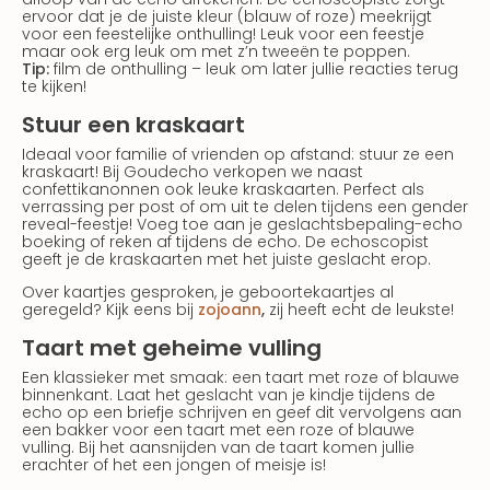
ervoor dat je de juiste kleur (blauw of roze) meekrijgt
voor een feestelijke onthulling! Leuk voor een feestje
maar ook erg leuk om met z’n tweeën te poppen.
Tip:
film de onthulling – leuk om later jullie reacties terug
te kijken!
Stuur een kraskaart
Ideaal voor familie of vrienden op afstand: stuur ze een
kraskaart! Bij Goudecho verkopen we naast
confettikanonnen ook leuke kraskaarten. Perfect als
verrassing per post of om uit te delen tijdens een gender
reveal-feestje! Voeg toe aan je geslachtsbepaling-echo
boeking of reken af tijdens de echo. De echoscopist
geeft je de kraskaarten met het juiste geslacht erop.
Over kaartjes gesproken, je geboortekaartjes al
geregeld? Kijk eens bij
zojoann
,
zij heeft echt de leukste!
Taart met geheime vulling
Een klassieker met smaak: een taart met roze of blauwe
binnenkant. Laat het geslacht van je kindje tijdens de
echo op een briefje schrijven en geef dit vervolgens aan
een bakker voor een taart met een roze of blauwe
vulling. Bij het aansnijden van de taart komen jullie
erachter of het een jongen of meisje is!