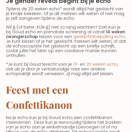
Je gender reveal begint bij je echo
Tijdens de 20 weken echo* wordt altijd het geslacht van
je kindje bekeken. Of je dit meteen wilt weten of niet mag
je zelf aangeven tijdens de echo.
Wil jij (of beter; KUN jij) niet zo lang wachten? Dan kun je
bij Goud echo en prenatale screening al vanaf
14 weken
zwangerschap
kiezen voor een
geslachtsbepaling echo
.
Je kunt kiezen of je het geslacht meteen wilt weten, of dat
de echoscopiste het geslacht op een briefje schrijft,
zodat jullie het later op een creatieve manier kunnen
onthullen.
*Je kunt bij Goud terecht voor je
13-
en
20 weken echo
,
ook als je door je verloskundige naar een andere
echopraktijk wordt verwezen. Jij mag altijd zelf kiezen.
Feest met een
Confettikanon
Na je echo kun je bij Goud echo een confettikanon
meenemen. Deze kun je eenvoudig tijdens het boeken
van je echo aan je winkelmandje toevoegen of of na
afloop van de echo afrekenen. De echoscopiste zorgt