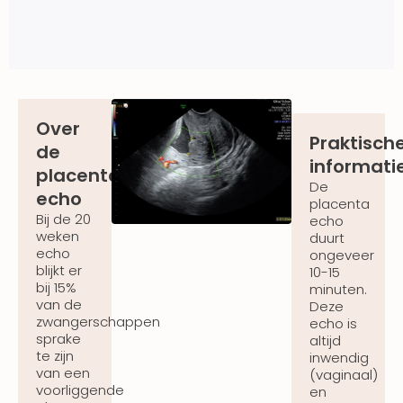
Over
Praktisch
de
informati
placentalokalisatie
De
echo
placenta
Bij de 20
echo
weken
duurt
echo
ongeveer
blijkt er
10-15
bij 15%
minuten.
van de
Deze
zwangerschappen
echo is
sprake
altijd
te zijn
inwendig
van een
(vaginaal)
voorliggende
en