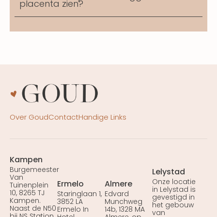
placenta zien?
Over Goud
Contact
Handige Links
Kampen
Burgemeester
Lelystad
Van
Onze locatie
Ermelo
Almere
Tuinenplein
in Lelystad is
10, 8265 TJ
Staringlaan 1,
Edvard
gevestigd in
Kampen.
3852 LA
Munchweg
het gebouw
Naast de N50
Ermelo In
14b, 1328 MA
van
bij NS Station
Hotel
Almere, op