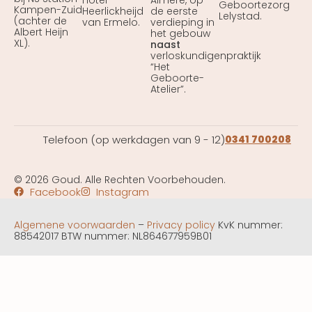
Geboortezorg
Kampen-Zuid
Heerlickheijd
de eerste
Lelystad.
(achter de
van Ermelo.
verdieping in
Albert Heijn
het gebouw
XL).
naast
verloskundigenpraktijk
“Het
Geboorte-
Atelier”.
Telefoon (op werkdagen van 9 - 12)
0341 700208
© 2026 Goud. Alle Rechten Voorbehouden.
Facebook
Instagram
Algemene voorwaarden
–
Privacy policy
KvK nummer:
88542017 BTW nummer: NL864677959B01