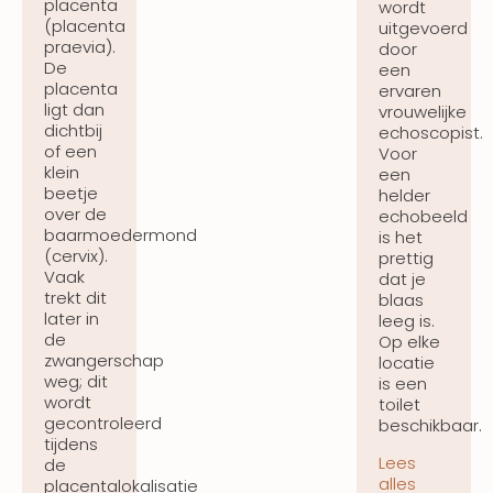
placenta
wordt
(placenta
uitgevoerd
praevia).
door
De
een
placenta
ervaren
ligt dan
vrouwelijke
dichtbij
echoscopist.
of een
Voor
klein
een
beetje
helder
over de
echobeeld
baarmoedermond
is het
(cervix).
prettig
Vaak
dat je
trekt dit
blaas
later in
leeg is.
de
Op elke
zwangerschap
locatie
weg; dit
is een
wordt
toilet
gecontroleerd
beschikbaar.
tijdens
Lees
de
alles
placentalokalisatie