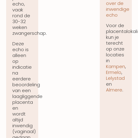
over de
echo,
inwendige
vaak
echo
rond de
30-32
Voor de
weken
placentalokali
zwangerschap.
kun je
terecht
Deze
op onze
echo is
locaties
alleen
in
op
Kampen
,
indicatie
Ermelo
,
na
Lelystad
eerdere
en
beoordeling
Almere
.
van een
laagliggende
placenta
en
wordt
altijd
inwendig
(vaginaal)
gedaan.