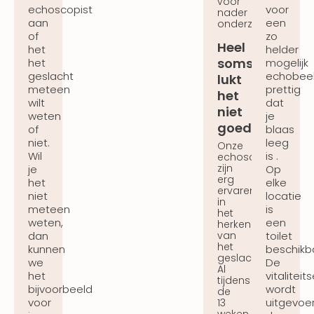
voor
echoscopist
voor
nader
aan
een
onderzoek.
of
zo
Heel
het
helder
soms
het
mogelijk
geslacht
echobee
lukt
meteen
prettig
het
wilt
dat
niet
weten
je
goed
of
blaas
niet.
leeg
Onze
Wil
is .
echoscopisten
zijn
je
Op
erg
het
elke
ervaren
niet
locatie
in
meteen
is
het
weten,
een
herkennen
van
dan
toilet
het
kunnen
beschikb
geslacht.
we
De
Al
het
vitalitei
tijdens
bijvoorbeeld
wordt
de
voor
uitgevoe
13
weken