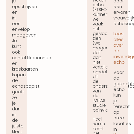
je
door
echo
opschrijven
een
(ETSEO)
en
ervaren
kunnen
in
vrouwelij
we
een
echoscop
vaak
het
envelop
geslacht
Lees
meegeven.
zien
alles
Je
(we
over
kunt
mogen
de
ook
dat
inwendig
dan
confettikanonnen
echo
niet
en
vertellen
kraskaarten
omdat
Voor
kopen,
dit
de
de
de
geslacht
echoscopist
onderzoeksresulta
echo
van
geeft
kun
de
ze
IMITAS
je
je
studie
terecht
dan
beïnvloedt).
op
in
onze
Heel
de
locaties
soms
juiste
komt
in
kleur
het