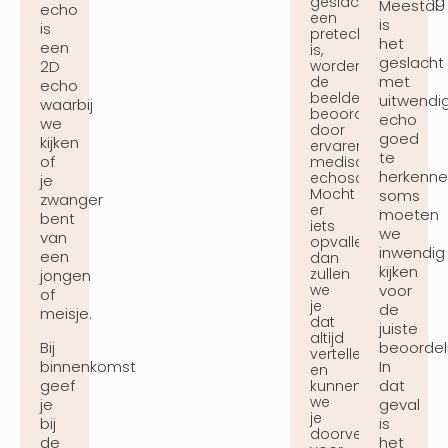
geslachtsbepaling
Meestal
echo
een
is
is
pretecho
het
een
is,
geslacht
2D
worden
met
de
echo
beelden
uitwendi
waarbij
beoordeeld
echo
we
door
goed
kijken
ervaren
te
of
medische
herkenne
echoscopisten.
je
Mocht
soms
zwanger
er
moeten
bent
iets
we
van
opvallen,
inwendig
een
dan
kijken
zullen
jongen
voor
we
of
je
de
meisje.
dat
juiste
altijd
Bij
beoordel
vertellen
binnenkomst
In
en
geef
dat
kunnen
we
je
geval
je
bij
is
doorverwijzen
de
het