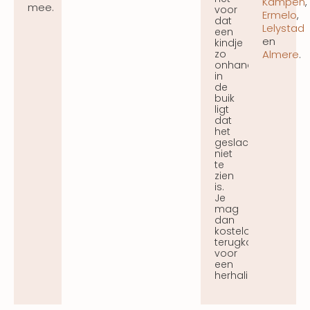
Kampen
,
mee.
voor
Ermelo
,
dat
Lelystad
een
en
kindje
zo
Almere
.
onhandig
in
de
buik
ligt
dat
het
geslacht
niet
te
zien
is.
Je
mag
dan
kosteloos
terugkomen
voor
een
herhaling.