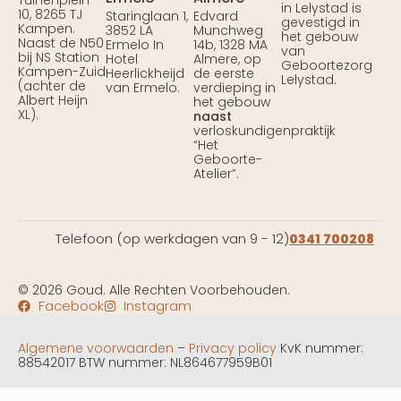
Tuinenplein
in Lelystad is
10, 8265 TJ
Staringlaan 1,
Edvard
gevestigd in
Kampen.
3852 LA
Munchweg
het gebouw
Naast de N50
Ermelo In
14b, 1328 MA
van
bij NS Station
Hotel
Almere, op
Geboortezorg
Kampen-Zuid
Heerlickheijd
de eerste
Lelystad.
(achter de
van Ermelo.
verdieping in
Albert Heijn
het gebouw
XL).
naast
verloskundigenpraktijk
“Het
Geboorte-
Atelier”.
Telefoon (op werkdagen van 9 - 12)
0341 700208
© 2026 Goud. Alle Rechten Voorbehouden.
Facebook
Instagram
Algemene voorwaarden
–
Privacy policy
KvK nummer:
88542017 BTW nummer: NL864677959B01