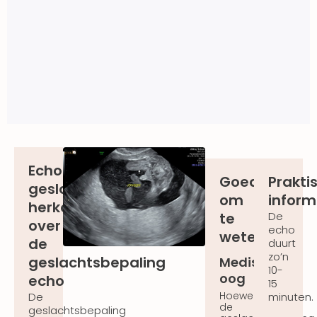
Echo
Goed
Prakti
geslacht
om
inform
herkennen:
te
De
over
echo
weten
de
duurt
zo’n
geslachtsbepaling
Medisch
10-
oog
echo
15
Hoewel
De
minuten.
de
geslachtsbepaling