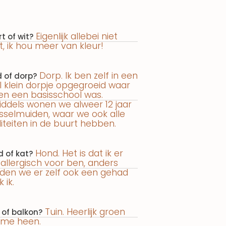
Eigenlijk allebei niet
t of wit?
t, ik hou meer van kleur!
Dorp. Ik ben zelf in een
 of dorp?
l klein dorpje opgegroeid waar
een een basisschool was.
iddels wonen we alweer 12 jaar
IJsselmuiden, waar we ook alle
liteiten in de buurt hebben.
Hond. Het is dat ik er
 of kat?
 allergisch voor ben, anders
den we er zelf ook een gehad
 ik.
Tuin. Heerlijk groen
 of balkon?
me heen.