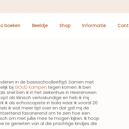
ho boeken
Beeldje
Shop
Informatie
Cont
nderen in de basisschoolleeftijd. Samen met
lijk bij
GOUD Kampen
tegen komen. Ik ben
als snel ben ik in het ziekenhuis in Heerenveen
t als klinisch verloskundige en heb ik mij
k ik als echoscopiste in Isala waar ik vooral 20
eb ik wat meer tijd over en dat gaf mij de
ontzettend fascinerend om te zien hoe een
stisch om met jullie mee te mogen kijken. Ik hoop
 te genieten van al die prachtige kindjes die