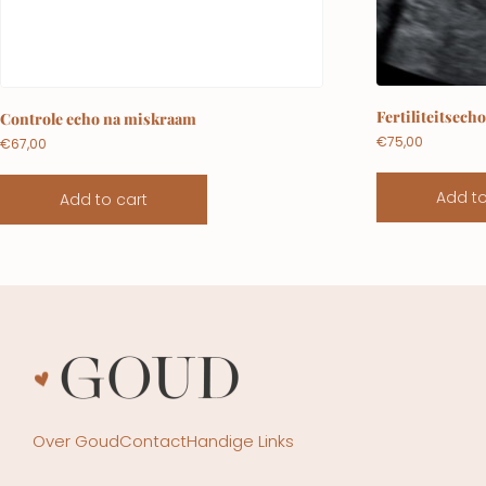
Fertiliteitsech
Controle echo na miskraam
€
75,00
€
67,00
Add to
Add to cart
Over Goud
Contact
Handige Links