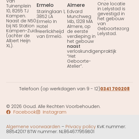
Van
Onze locatie
Ermelo
Almere
Tuinenplein
in Lelystad is
10, 8265 TJ
Staringlaan 1,
Edvard
gevestigd in
Kampen.
3852 LA
Munchweg
het gebouw
Naast de N50
Ermelo In
14b, 1328 MA
van
bij NS Station
Hotel
Almere, op
Geboortezorg
Kampen-Zuid
Heerlickheijd
de eerste
Lelystad.
(achter de
van Ermelo.
verdieping in
Albert Heijn
het gebouw
XL).
naast
verloskundigenpraktijk
“Het
Geboorte-
Atelier”.
Telefoon (op werkdagen van 9 - 12)
0341 700208
© 2026 Goud. Alle Rechten Voorbehouden.
Facebook
Instagram
Algemene voorwaarden
–
Privacy policy
KvK nummer:
88542017 BTW nummer: NL864677959B01